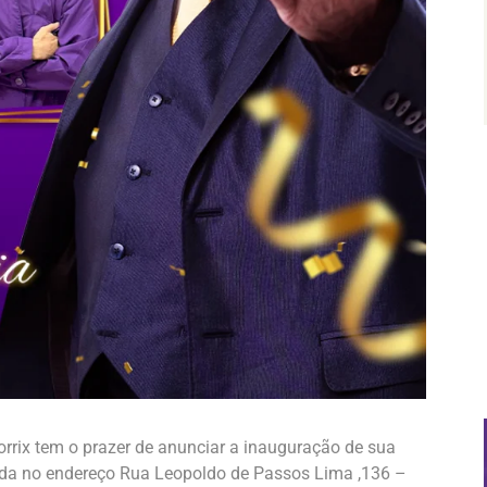
rrix tem o prazer de anunciar a inauguração de sua
zada no endereço Rua Leopoldo de Passos Lima ,136 –