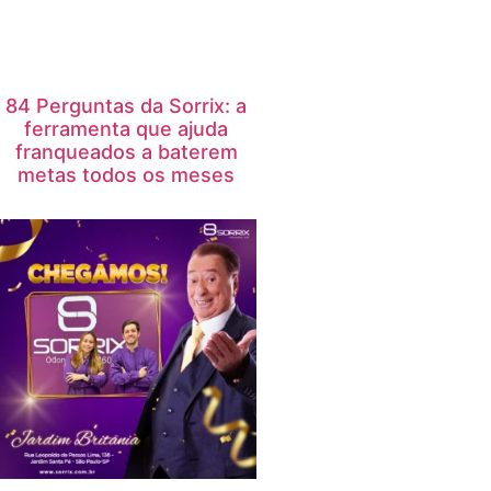
84 Perguntas da Sorrix: a
ferramenta que ajuda
franqueados a baterem
metas todos os meses