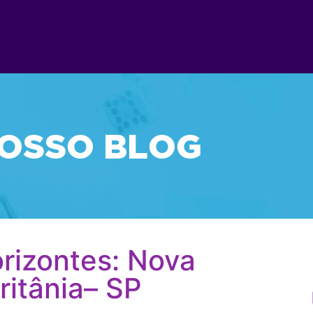
OSSO BLOG
rizontes: Nova
itânia– SP