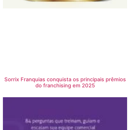
Sorrix Franquias conquista os principais prêmios
do franchising em 2025