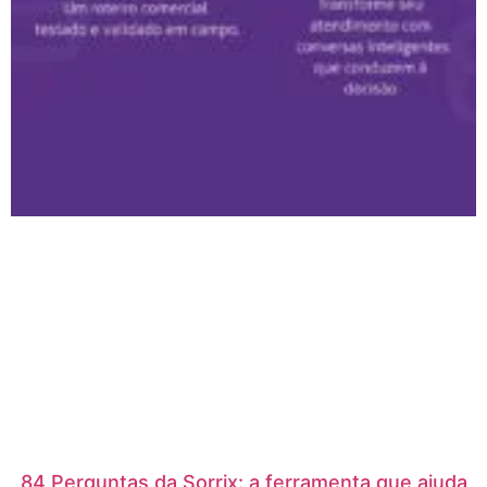
84 Perguntas da Sorrix: a ferramenta que ajuda