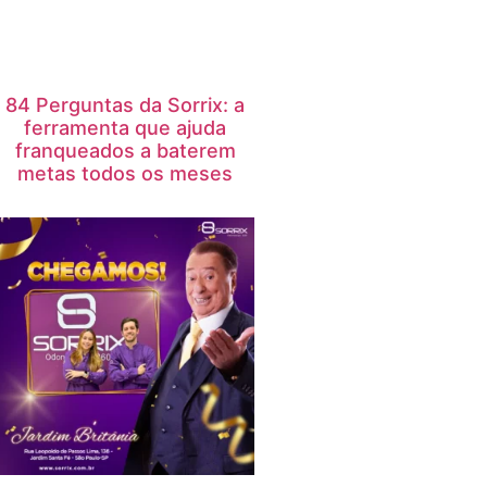
84 Perguntas da Sorrix: a
ferramenta que ajuda
franqueados a baterem
metas todos os meses