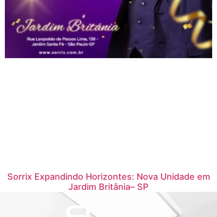
Sorrix Expandindo Horizontes: Nova Unidade em
Jardim Britânia– SP