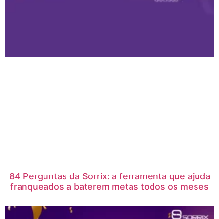
84 Perguntas da Sorrix: a ferramenta que ajuda
franqueados a baterem metas todos os meses