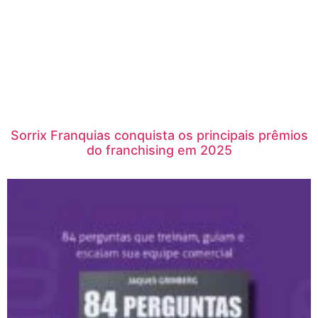
Sorrix Franquias conquista os principais prêmios
do franchising em 2025