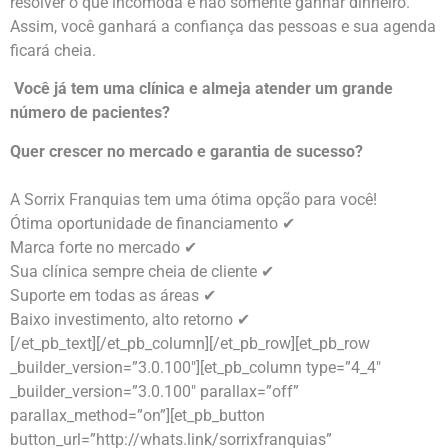
resolver o que incomoda e não somente ganhar dinheiro.
Assim, você ganhará a confiança das pessoas e sua agenda
ficará cheia.
Você já tem uma clínica e almeja atender um grande
número de pacientes?
Quer crescer no mercado e garantia de sucesso?
A Sorrix Franquias tem uma ótima opção para você!
Ótima oportunidade de financiamento ✔
Marca forte no mercado ✔
Sua clínica sempre cheia de cliente ✔
Suporte em todas as áreas ✔
Baixo investimento, alto retorno ✔
[/et_pb_text][/et_pb_column][/et_pb_row][et_pb_row
_builder_version=”3.0.100″][et_pb_column type=”4_4″
_builder_version=”3.0.100″ parallax=”off”
parallax_method=”on”][et_pb_button
button_url=”http://whats.link/sorrixfranquias”