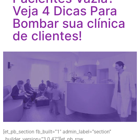
Veja 4 Dicas Para
Bombar sua clínica
de clientes!
[et_pb_section fb_built=”1″ admin_label=”section”
_builder_version=”3.0.47″][et_pb_row