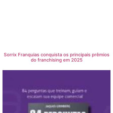
Sorrix Franquias conquista os principais prêmios
do franchising em 2025