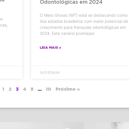
Odontológicas em 2024
O Mato Grosso (MT) está se destacando como
te
dos estados brasileiros com maior potencial de
cas,
crescimento para franquias odontológicas em
2024. Este cenário promissor
LEIA MAIS »
12/07/2024
1
2
3
4
5
…
10
Próximo »