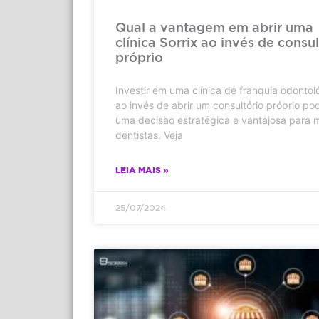
Qual a vantagem em abrir uma
clínica Sorrix ao invés de consul
próprio
Investir em uma clínica de franquia odontol
ao invés de abrir um consultório próprio po
uma decisão estratégica e vantajosa para 
dentistas. Veja
LEIA MAIS »
25/07/2024