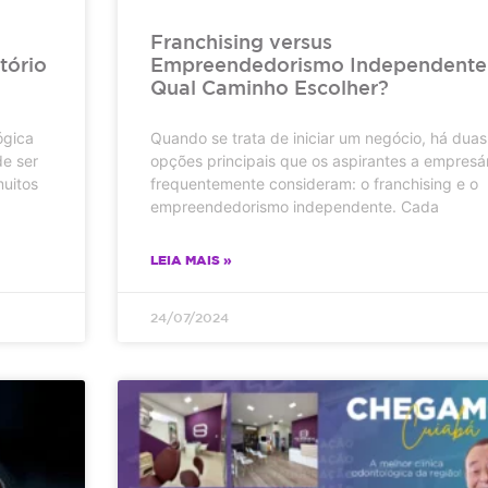
Franchising versus
tório
Empreendedorismo Independente
Qual Caminho Escolher?
ógica
Quando se trata de iniciar um negócio, há duas
de ser
opções principais que os aspirantes a empresá
muitos
frequentemente consideram: o franchising e o
empreendedorismo independente. Cada
LEIA MAIS »
24/07/2024