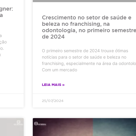
gner:
ra
Crescimento no setor de saúde e
beleza no franchising, na
odontologia, no primeiro semestr
a
de 2024
ução
o.
O primeiro semestre de 2024 trouxe ótimas
x
notícias para o setor de saúde e beleza no
franchising, especialmente na área da odontolo
Com um mercado
LEIA MAIS »
25/07/2024