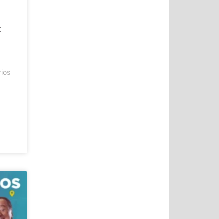
:
rios