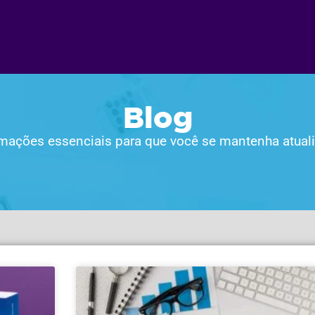
Blog
mações essenciais para que você se mantenha atual