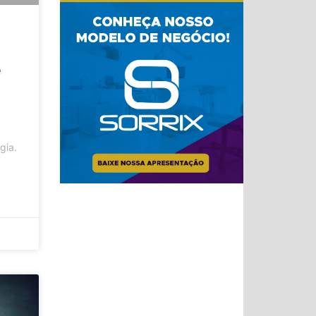
e
gia.