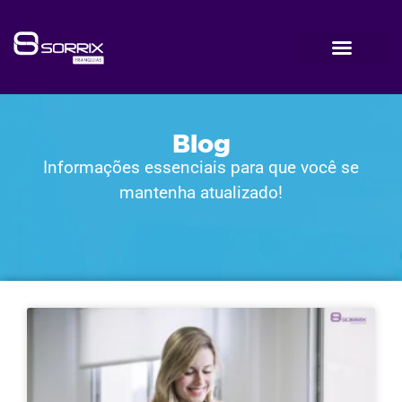
Blog
Informações essenciais para que você se
mantenha atualizado!