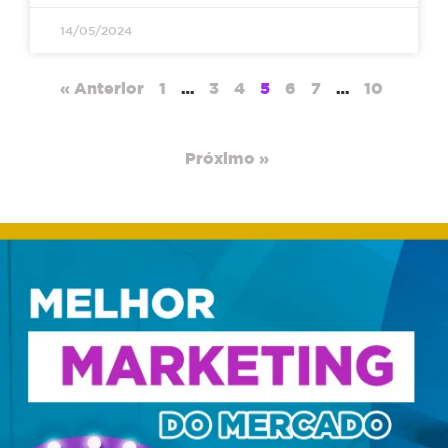
14/05/2024
« Anterior
1
…
3
4
5
6
7
…
10
Próximo »